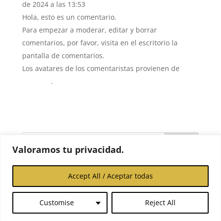
de 2024 a las 13:53
Hola, esto es un comentario.
Para empezar a moderar, editar y borrar
comentarios, por favor, visita en el escritorio la
pantalla de comentarios.
Los avatares de los comentaristas provienen de
Gravatar
.
Buscar
Valoramos tu privacidad.
Entradas recientes
Accept All / Aceptar todas
¡Hola, mundo!
Customise
Reject All
Comentarios recientes